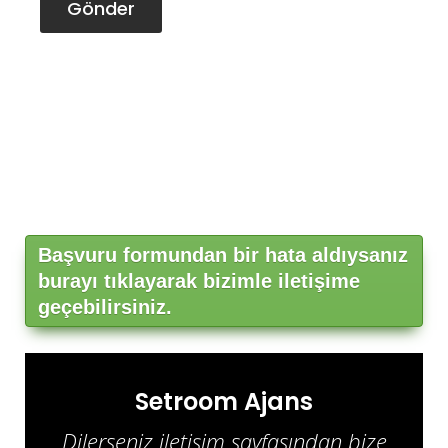
Gönder
Başvuru formundan bir hata aldıysanız
burayı tıklayarak bizimle iletişime
geçebilirsiniz.
Setroom Ajans
Dilerseniz iletişim sayfasından bize