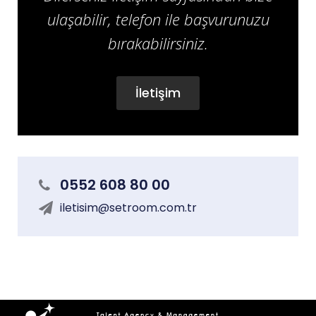
ulaşabilir, telefon ile başvurunuzu
bırakabilirsiniz.
İletişim
0552 608 80 00
iletisim@setroom.com.tr