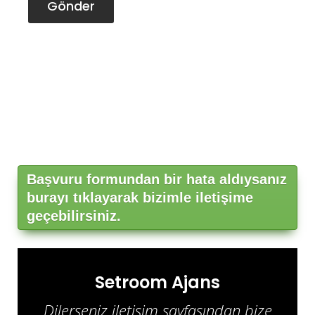
Gönder
Başvuru formundan bir hata aldıysanız
burayı tıklayarak bizimle iletişime
geçebilirsiniz.
Setroom Ajans
Dilerseniz iletişim sayfasından bize