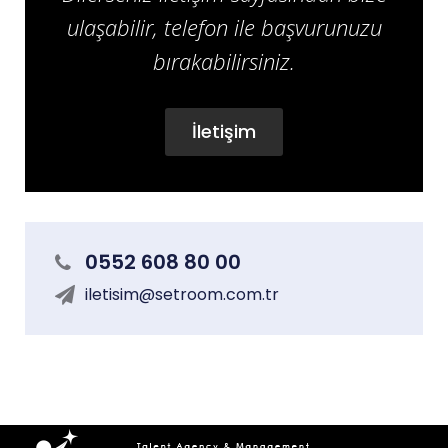
ulaşabilir, telefon ile başvurunuzu
bırakabilirsiniz.
İletişim
0552 608 80 00
iletisim@setroom.com.tr