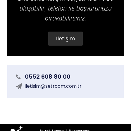
ulaşabilir, telefon ile başvurunuzu
bırakabilirsiniz.
İletişim
0552 608 80 00
iletisim@setroom.com.tr