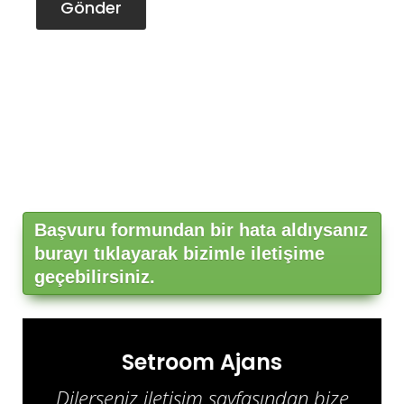
Gönder
Başvuru formundan bir hata aldıysanız
burayı tıklayarak bizimle iletişime
geçebilirsiniz.
Setroom Ajans
Dilerseniz iletişim sayfasından bize