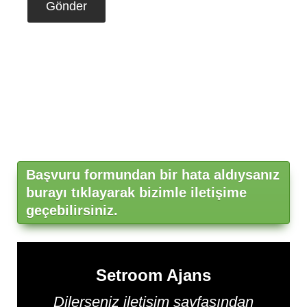
Gönder
Başvuru formundan bir hata aldıysanız
burayı tıklayarak bizimle iletişime
geçebilirsiniz.
Setroom Ajans
Dilerseniz iletişim sayfasından