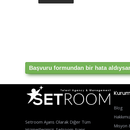
Başvuru formundan bir hata aldıysanı
Kurum
Blog
Hakkımı
Setroom Ajans Olarak Diğer Tüm
Misyon 
Hizmetlerimizi. Setroom Ajans