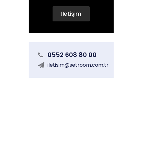
İletişim
0552 608 80 00
iletisim@setroom.com.tr