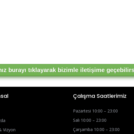
z burayı tıklayarak bizimle iletişime geçebilirs
sal
Çalışma Saatlerimiz
Pazartesi 10:00 – 23:00
Salı 10:00 – 23:00
zda
Çarşamba 10:00 – 23:00
& Vizyon