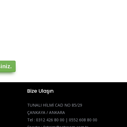
iniz.
Bize Ulaşın
TUNALI HİLMİ CAD NO 85/29
ÇANKAYA / ANKARA
Tel :
0312 426 80 00
|
0552 608 80 00